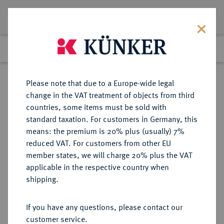
Lot 3359
Previous lot
Next lot
eLive Auction 66
Please note that due to a Europe-wide legal
change in the VAT treatment of objects from third
Return to list view
countries, some items must be sold with
standard taxation. For customers in Germany, this
means: the premium is 20% plus (usually) 7%
reduced VAT. For customers from other EU
Lot 3359
member states, we will charge 20% plus the VAT
eLive Auction 66
·
applicable in the respective country when
Finished
25 May 2021
shipping.
If you have any questions, please contact our
Sold
customer service.