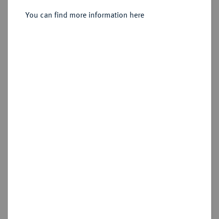
You can find more information here
Estimated price : €500
Hammer price
€950
Add lot