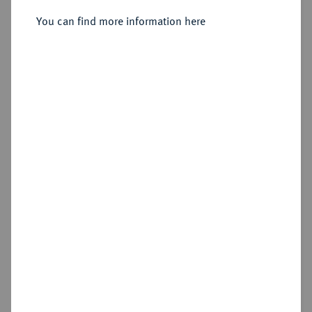
You can find more information here
Sold
Estimated price : €100
Hammer price
€100