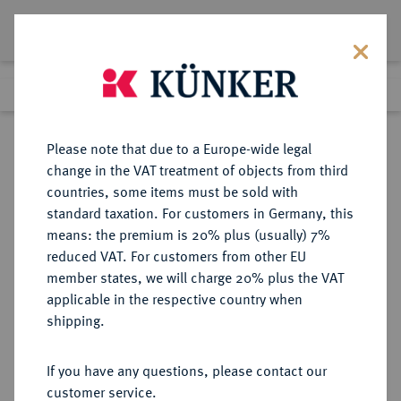
Lot 2816
Previous lot
Next lot
Return to list view
Please note that due to a Europe-wide legal
change in the VAT treatment of objects from third
countries, some items must be sold with
Lot 2816
standard taxation. For customers in Germany, this
eLive Premium Auction 389
·
means: the premium is 20% plus (usually) 7%
Finished
23 Jun 2023
reduced VAT. For customers from other EU
member states, we will charge 20% plus the VAT
applicable in the respective country when
ZEITSCHRIFTEN UND REIHEN
NUMISMATISCHE LITERATUR
·
shipping.
BLÄTTER FÜR MÜNZFREUNDE
XVIII. Band (Neue Folge V. Band],
If you have any questions, please contact our
65.-68. Jahrgang, 1930-1933.
customer service.