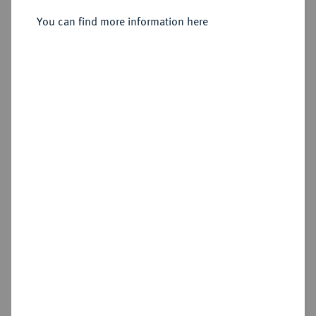
E. CARTIER/L. DE LA SAUSSAYE.
You can find more information here
Sold
Estimated price : €10,000