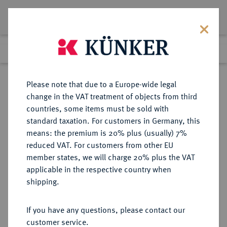
Lot 994
Previous lot
Next lot
Return to list view
Please note that due to a Europe-wide legal
change in the VAT treatment of objects from third
countries, some items must be sold with
Lot 994
standard taxation. For customers in Germany, this
Auction 342
·
means: the premium is 20% plus (usually) 7%
Finished
3 Nov 2020
reduced VAT. For customers from other EU
member states, we will charge 20% plus the VAT
applicable in the respective country when
ZEITSCHRIFTEN UND REIHEN
NUMISMATISCHE LITERATUR
·
shipping.
REVUE NUMISMATIQUE.
Begründet als REVUE DE LA
If you have any questions, please contact our
NUMISMATIQUE FRANÇOISE von
customer service.