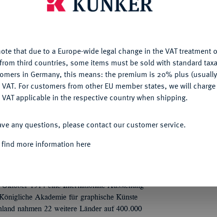
is website uses cookies to provide you with the best possible
Informa
nctionality. If you click on "Configure", you can set which cookie
Auction
u want to allow.
More information
 1914, von Michael Powolny, auf die
r blumenübersäten wolkenähnlichen Draperie
ote that due to a Europe-wide legal change in the VAT treatment o
CONFIGURE
rer Rechten einen Ölzweig hält und auf ihrer
from third countries, some items must be sold with standard taxa
Nominal/Y
 1914; darunter die Signatur M(ichael)
tomers in Germany, this means: the premium is 20% plus (usuall
BUCHGEWERBE · UND / GRAPHIK ·
DENY
 VAT. For customers from other EU member states, we will charg
S. 60,01 x 79,10 mm; 123,32 g. Vgl.
 VAT applicable in the respective country when shipping.
ACCEPT ALL
ave any questions, please contact our customer service.
 find more information here
tmund 2005, Nr. 1820.
hlands, in der viele Verlage ihre Sitze hatten.
 Oktober 1914 eine Internationale Ausstellung
 Königliche Akademie für graphische Künste
hland nahmen 22 weitere Länder auf 400.000