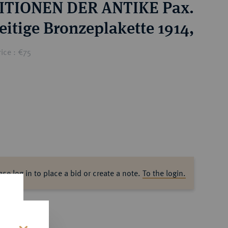
ITIONEN DER ANTIKE Pax.
eitige Bronzeplakette 1914,
ice : €75
ase log in to place a bid or create a note.
To the login.