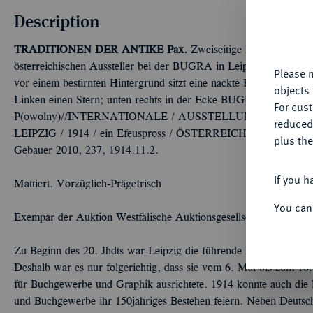
Th
Description
fu
yo
TRADITIONEN DER ANTIKE
Pax.
Zweiseitige Bronzeplakette
österreichischen Aussteller bei der BUGRA in Leipzig. Auf eine
Please n
vor einem bestirnten Hintergrund sitzt eine nackte Frau, die in ih
objects 
Linken einen Stern; unten rechts in der Ecke BUGRA / LEIPZIG /
For cus
P(owolny)//INTERNATIONALE / AUSSTELLUNG · FÜR / 
reduced
LEIPZIG / 1914 / ein Efeuspross / ÖSTERREICHISCHES / HAU
plus the
Gebauer 2010, 237, 1914.11.2.
If you h
Mattiert. Vorzüglich-Prägefrisch
You can
Exempar der Auktion Westfälische Auktionsgesellschaft 29, Dor
Zu Beginn des 20. Jhdts war Leipzig die führende Buchstadt Deutsc
Deshalb war es nur folgerichtig, dass sie vom 6. Mai bis zum 18.
für Buchgewerbe und Graphik ausrichtete. 1914 konnte auch die
und Buchgewerbe ihr 150jähriges Bestehen feiern. Neben Deutsc