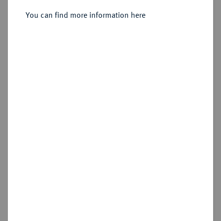
You can find more information here
Estimated price : €100
Hammer price
€210