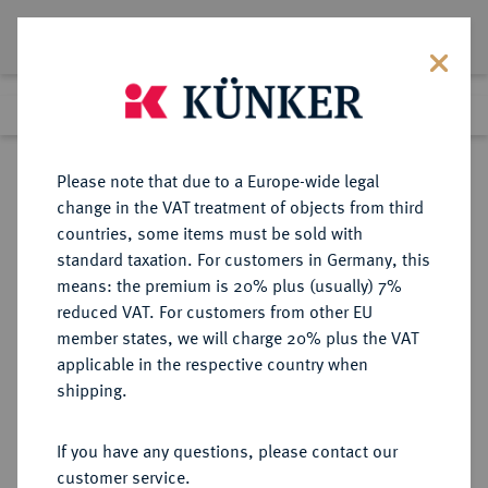
Lot 8134
Previous lot
Next lot
Return to list view
Please note that due to a Europe-wide legal
change in the VAT treatment of objects from third
countries, some items must be sold with
Lot 8134
standard taxation. For customers in Germany, this
eLive Premium Auction 356
·
means: the premium is 20% plus (usually) 7%
Finished
13 Oct 2021
reduced VAT. For customers from other EU
member states, we will charge 20% plus the VAT
TRADITIONEN DER ANTIKE
applicable in the respective country when
Prometheus.
shipping.
Silbermedaille 1905,
If you have any questions, please contact our
customer service.
Sold