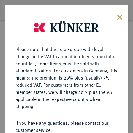
Finished auctions
Please note that due to a Europe-wide legal
change in the VAT treatment of objects from third
Auction 86
countries, some items must be sold with
standard taxation. For customers in Germany, this
1,000 talers from four centuries
means: the premium is 20% plus (usually) 7%
1000 items
reduced VAT. For customers from other EU
member states, we will charge 20% plus the VAT
FILTER
applicable in the respective country when
shipping.
If you have any questions, please contact our
customer service.