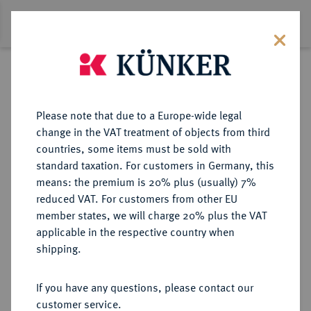
Finished auctions
Please note that due to a Europe-wide legal
change in the VAT treatment of objects from third
Auction 159
countries, some items must be sold with
standard taxation. For customers in Germany, this
Münzen und Medaillen aus Mittelalter und Neuzeit | Münzen
means: the premium is 20% plus (usually) 7%
der Grafen von Mansfeld, Die Sammlung Oberpostrat, Dr.
reduced VAT. For customers from other EU
Hans Kunz
member states, we will charge 20% plus the VAT
2379 items
applicable in the respective country when
shipping.
FILTER
If you have any questions, please contact our
customer service.