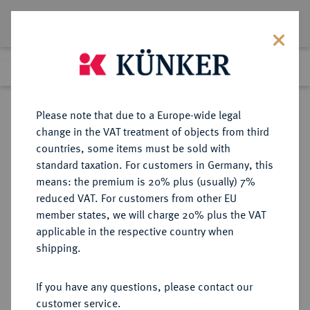
Lot 4902
Previous lot
Next lot
Return to list view
Please note that due to a Europe-wide legal
change in the VAT treatment of objects from third
countries, some items must be sold with
Lot 4902
standard taxation. For customers in Germany, this
eLive Premium Auction 357
·
means: the premium is 20% plus (usually) 7%
Finished
7 Dec 2021
reduced VAT. For customers from other EU
member states, we will charge 20% plus the VAT
applicable in the respective country when
AUKTIONSKATALOGE UND
NUMISMATISCHE LITERATUR
·
shipping.
LAGERLISTEN
ADOLPH WEYL, Auktion 141 vom
If you have any questions, please contact our
18.-21.2.1896, Berlin.
customer service.