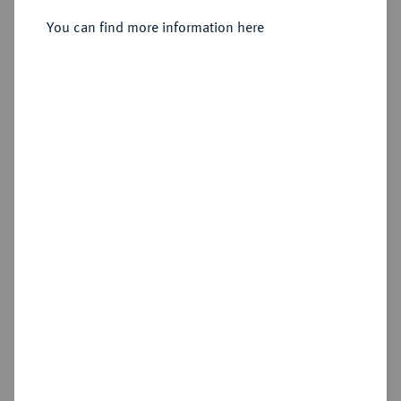
You can find more information here
Sold
Estimated price : €10
Hammer price
€105