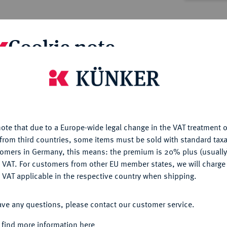
Cookie note
.1908, Paris [Lair-Dubreuil].
is website uses cookies to provide you with the best possible
 et gauloises, monnaies romaines. Testons
nctionality. If you click on "Configure", you can set which cookie
 Orig.-Broschur, der Umschlag unten am
u want to allow.
More information
ote that due to a Europe-wide legal change in the VAT treatment o
CONFIGURE
from third countries, some items must be sold with standard taxa
tomers in Germany, this means: the premium is 20% plus (usuall
: Savignano sul Rubicone], Emilia Romana, Ó
DENY
 VAT. For customers from other EU member states, we will charg
bereits im Kindes- und Jugendalter
 VAT applicable in the respective country when shipping.
rs Pietro, einem Juristen, geprägt, der ihm
ACCEPT ALL
Einblick in seine umfangreiche
ave any questions, please contact our customer service.
zu Bartolomeos Forscherdrang und
graphiker und Numismatiker vorantrieb und
 find more information here