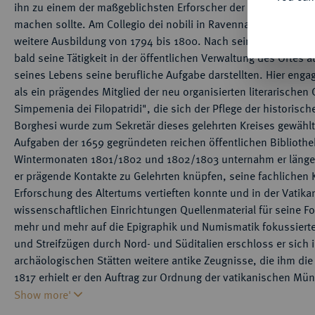
ihn zu einem der maßgeblichsten Erforscher der chronologi
machen sollte. Am Collegio dei nobili in Ravenna und am Colle
weitere Ausbildung von 1794 bis 1800. Nach seiner Rückkehr 
bald seine Tätigkeit in der öffentlichen Verwaltung des Ortes 
seines Lebens seine berufliche Aufgabe darstellten. Hier engagi
als ein prägendes Mitglied der neu organisierten literarische
Simpemenia dei Filopatridi", die sich der Pflege der historis
Borghesi wurde zum Sekretär dieses gelehrten Kreises gewähl
Aufgaben der 1659 gegründeten reichen öffentlichen Bibliothe
Wintermonaten 1801/1802 und 1802/1803 unternahm er länger
er prägende Kontakte zu Gelehrten knüpfen, seine fachlichen 
Erforschung des Altertums vertieften konnte und in der Vatika
wissenschaftlichen Einrichtungen Quellenmaterial für seine 
mehr und mehr auf die Epigraphik und Numismatik fokussiert
und Streifzügen durch Nord- und Süditalien erschloss er sich
archäologischen Stätten weitere antike Zeugnisse, die ihm die 
1817 erhielt er den Auftrag zur Ordnung der vatikanischen M
Bearbeitung der numismatischen Privatkollektion von Papst Piu
Show more'
wichtigsten Werk "Novi fragmenti dei fasti consolari". Der 