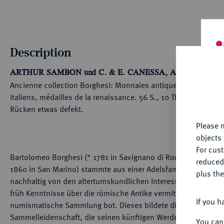
Description
ARTHUR SAMBON und C. & E. CANESSA, Auktion vom 25.-27.5
Th
Ancienne collection Borghesi: Monnaies antiques espagnoles
fu
italiens, médailles de la renaissance. 56 S., 10 Tfn. 823 Nrn.
yo
Rücken etwas defekt.
Please n
objects 
For cus
Bartolomeo Borghesi (* 1781 in Savignano di Romagna [heute
reduced
1860 in San Marino) stammte aus einer Adelsfamilie. Er wurde 
plus the
nachhaltig von den altertumskundlichen Interessen seines Vate
früh Kenntnisse über die römische Antike vermittelte und ihm 
If you h
numismatische Sammlung bot. Dieses bildete die Grundlage 
Sammelleidenschaft, die seinen künftigen Werdegang zum Epi
You can