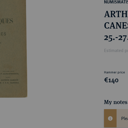
ct
NUMISMATIS
rg hereditary lands -
a
ARTH
ean Coins and Medals
 and Medals from Overseas
CANE
 Coins after 1871
25.-27
atic Literature
Dubre
Estimated pr
Hammer price
€140
My notes
Ple