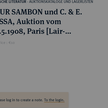
AUKTIONSKATALOGE UND LAGERLISTEN
CHE LITERATUR
·
UR SAMBON und C. & E.
SSA, Auktion vom
.5.1908, Paris [Lair-
uil].
ice : €10
ase log in to create a note.
To the login.