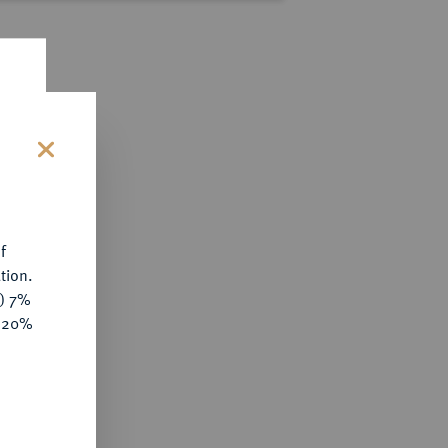
s
f
tion.
y) 7%
e 20%