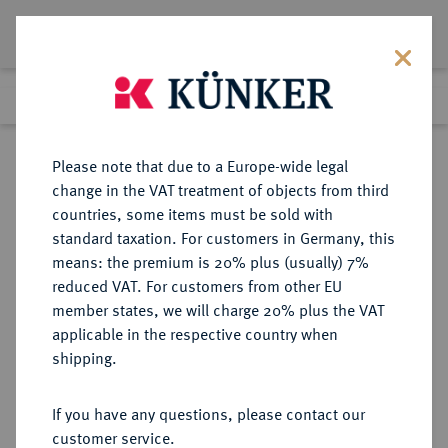
Lot 4493
Previous lot
Next lot
eLive Premium Auction 357
Please note that due to a Europe-wide legal
change in the VAT treatment of objects from third
Return to list view
countries, some items must be sold with
standard taxation. For customers in Germany, this
means: the premium is 20% plus (usually) 7%
reduced VAT. For customers from other EU
Lot 4493
member states, we will charge 20% plus the VAT
eLive Premium Auction 357
·
applicable in the respective country when
Finished
7 Dec 2021
shipping.
If you have any questions, please contact our
Sold
customer service.