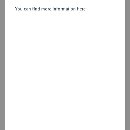
You can find more information here
Estimated price : €10
Hammer price
€150
Add lot