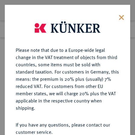
Lot 4494
Previous lot
Next lot
eLive Premium Auction 357
Please note that due to a Europe-wide legal
change in the VAT treatment of objects from third
Return to list view
countries, some items must be sold with
standard taxation. For customers in Germany, this
means: the premium is 20% plus (usually) 7%
reduced VAT. For customers from other EU
Lot 4494
member states, we will charge 20% plus the VAT
eLive Premium Auction 357
·
applicable in the respective country when
Finished
7 Dec 2021
shipping.
If you have any questions, please contact our
Sold
customer service.