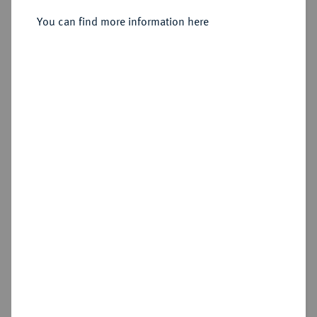
You can find more information here
Estimated price : €10
Hammer price
€40
Add lot