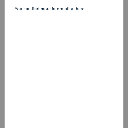
You can find more information here
Estimated price : €10
Hammer price
€135
Add lot