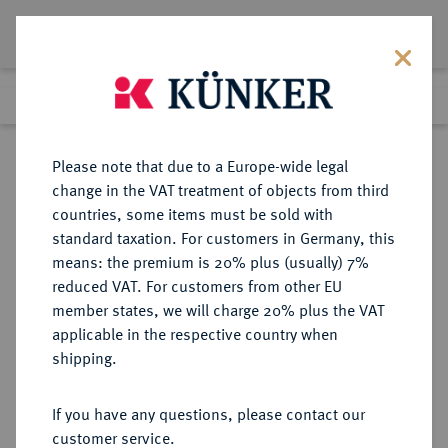
Lot 3614
Previous lot
Next lot
eLive Premium Auction 357
Please note that due to a Europe-wide legal
change in the VAT treatment of objects from third
Return to list view
countries, some items must be sold with
standard taxation. For customers in Germany, this
means: the premium is 20% plus (usually) 7%
reduced VAT. For customers from other EU
Lot 3614
member states, we will charge 20% plus the VAT
eLive Premium Auction 357
·
applicable in the respective country when
Finished
7 Dec 2021
shipping.
If you have any questions, please contact our
Sold
customer service.