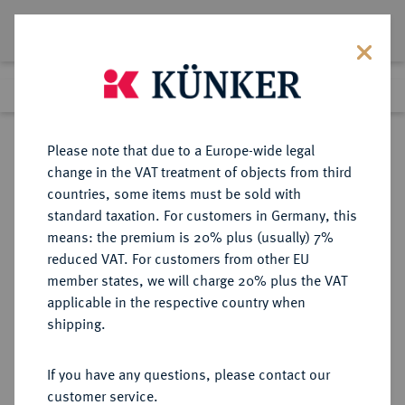
Lot 4201
Previous lot
Next lot
Return to list view
Please note that due to a Europe-wide legal
change in the VAT treatment of objects from third
countries, some items must be sold with
Lot 4201
standard taxation. For customers in Germany, this
eLive Premium Auction 357
·
means: the premium is 20% plus (usually) 7%
Finished
7 Dec 2021
reduced VAT. For customers from other EU
member states, we will charge 20% plus the VAT
applicable in the respective country when
AUKTIONSKATALOGE UND
NUMISMATISCHE LITERATUR
·
shipping.
LAGERLISTEN
MÜNZHANDLUNG BASEL, Auktion
If you have any questions, please contact our
1 vom 28.6.1934, Basel.
customer service.