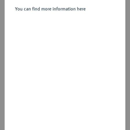
You can find more information here
Sold
Estimated price : €10
Hammer price
Cookie note
€105