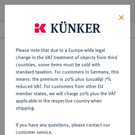
Lot 209
Previous lot
Next lot
Return to list view
Please note that due to a Europe-wide legal
change in the VAT treatment of objects from third
countries, some items must be sold with
Lot 209
standard taxation. For customers in Germany, this
The Preussag Collection, Part I
·
means: the premium is 20% plus (usually) 7%
Finished
30 Oct 2015
reduced VAT. For customers from other EU
member states, we will charge 20% plus the VAT
applicable in the respective country when
BRAUNSCHWEIG UND
DEUTSCHE MÜNZEN UND MEDAILLEN
·
shipping.
LÜNEBURG
BRAUNSCHWEIG-CALENBERG-
If you have any questions, please contact our
HANNOVER, AB 1692
customer service.