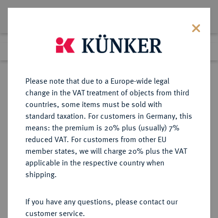
Lot 277
Previous lot
Next lot
Return to list view
Please note that due to a Europe-wide legal
change in the VAT treatment of objects from third
countries, some items must be sold with
Lot 277
standard taxation. For customers in Germany, this
The Preussag Collection, Part I
·
means: the premium is 20% plus (usually) 7%
Finished
30 Oct 2015
reduced VAT. For customers from other EU
member states, we will charge 20% plus the VAT
applicable in the respective country when
BRAUNSCHWEIG UND
DEUTSCHE MÜNZEN UND MEDAILLEN
·
shipping.
LÜNEBURG
BRAUNSCHWEIG-CALENBERG-
If you have any questions, please contact our
HANNOVER, AB 1692
customer service.