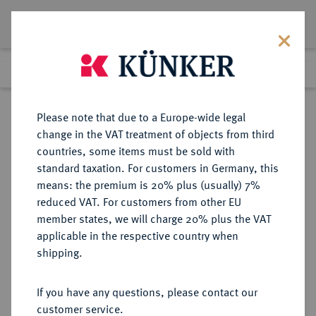
Lot 138
Previous lot
Next lot
Return to list view
Please note that due to a Europe-wide legal
change in the VAT treatment of objects from third
countries, some items must be sold with
Lot 138
standard taxation. For customers in Germany, this
The Preussag Collection, Part I
·
means: the premium is 20% plus (usually) 7%
Finished
30 Oct 2015
reduced VAT. For customers from other EU
member states, we will charge 20% plus the VAT
applicable in the respective country when
BRAUNSCHWEIG UND
DEUTSCHE MÜNZEN UND MEDAILLEN
·
shipping.
LÜNEBURG
BRAUNSCHWEIG-LÜNEBURG-
If you have any questions, please contact our
CELLE, FÜRSTENTUM Christian
customer service.