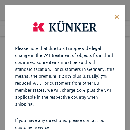
Lot 129
Previous lot
Next lot
Return to list view
Please note that due to a Europe-wide legal
change in the VAT treatment of objects from third
countries, some items must be sold with
Lot 129
standard taxation. For customers in Germany, this
The Preussag Collection, Part I
·
means: the premium is 20% plus (usually) 7%
Finished
30 Oct 2015
reduced VAT. For customers from other EU
member states, we will charge 20% plus the VAT
applicable in the respective country when
BRAUNSCHWEIG UND
DEUTSCHE MÜNZEN UND MEDAILLEN
·
shipping.
LÜNEBURG
BRAUNSCHWEIG-LÜNEBURG-
If you have any questions, please contact our
CELLE, FÜRSTENTUM Friedrich,
customer service.