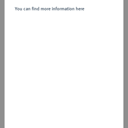
1636-1648.
Löser zu 3 Reichstalern 1647,
You can find more information here
Clausthal,
Sold
Estimated price : £3,000