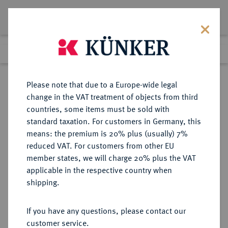
Lot 3121
Previous lot
Next lot
Return to list view
Please note that due to a Europe-wide legal
change in the VAT treatment of objects from third
countries, some items must be sold with
Lot 3121
standard taxation. For customers in Germany, this
Auction 274
·
means: the premium is 20% plus (usually) 7%
Finished
16 Mar 2016
reduced VAT. For customers from other EU
member states, we will charge 20% plus the VAT
applicable in the respective country when
EUROPÄISCHE MÜNZEN UND MEDAILLEN
·
shipping.
GROSSBRITANNIEN / IRLAND
ENGLAND, AB 1707
If you have any questions, please contact our
GROSSBRITANNIEN, AB 1801
customer service.