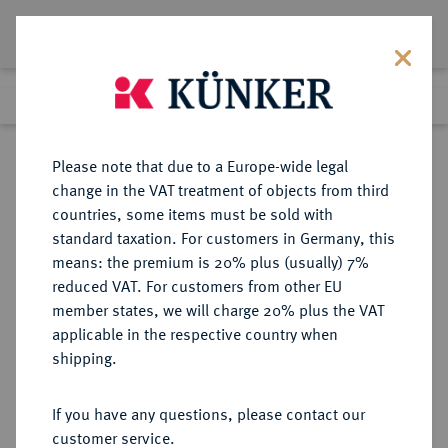
Lot 5372
Previous lot
Next lot
Return to list view
Please note that due to a Europe-wide legal
change in the VAT treatment of objects from third
countries, some items must be sold with
Lot 5372
standard taxation. For customers in Germany, this
Auction 386
·
means: the premium is 20% plus (usually) 7%
Finished
22 Mar 2023
reduced VAT. For customers from other EU
member states, we will charge 20% plus the VAT
applicable in the respective country when
REGENSBURG
DEUTSCHE MÜNZEN UND MEDAILLEN
·
shipping.
MÜNZSTÄTTE DER HERZÖGE VON
BAYERN Konrad II.,
If you have any questions, please contact our
"Zwischenprägung", 1025/26-1027.
customer service.