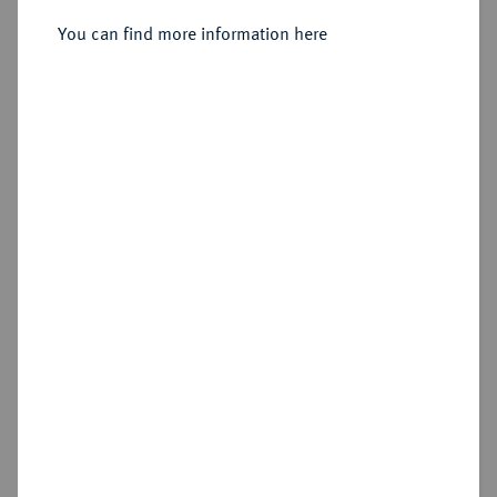
Denar.
You can find more information here
Sold
Estimated price : €500
Hammer price
€2,400