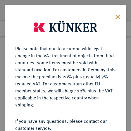
Lot 3876
Previous lot
Next lot
Return to list view
Please note that due to a Europe-wide legal
change in the VAT treatment of objects from third
countries, some items must be sold with
Lot 3876
standard taxation. For customers in Germany, this
Auction 385
·
means: the premium is 20% plus (usually) 7%
Finished
21 Mar 2023
reduced VAT. For customers from other EU
member states, we will charge 20% plus the VAT
applicable in the respective country when
RUSSLAND
EUROPÄISCHE MÜNZEN UND MEDAILLEN
·
shipping.
KAISERREICH Katharina II., 1762-
1796.
If you have any questions, please contact our
Bronzemedaille 1770,
customer service.