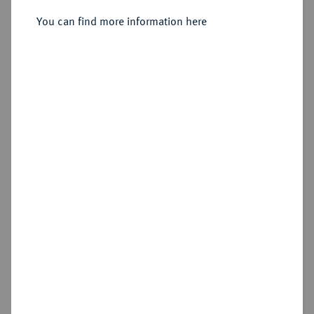
You can find more information here
Sold
Estimated price : €200
Hammer price
€420