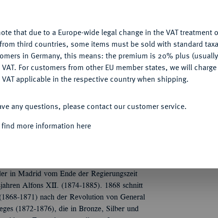
u want to allow.
More information
ote that due to a Europe-wide legal change in the VAT treatment o
CONFIGURE
from third countries, some items must be sold with standard taxa
Informa
tomers in Germany, this means: the premium is 20% plus (usuall
DENY
 VAT. For customers from other EU member states, we will charg
le 1868, von Luigi Marchionni.
m
 VAT applicable in the respective country when shipping.
astilien - León / Aragon - Navarra /
Nominal/Y
ulen des Herakles mit Spruchband PLUS -
ACCEPT ALL
aniens mit Mauerkrone lagert nach l., den
ave any questions, please contact our customer service.
Rarity
Lorbeerzweig, im
 find more information here
868. 36,50 mm; 46,27 g. Calicó S. 806.
Quotes
nz
der in Madrid vom Ende der Regierungszeit
sjahren Alfons XII. (1874-1885). 1868 schnitt
g (1868-1871) nach der Revolution von General
eges (1872-1876), die in Bronze, Silber und