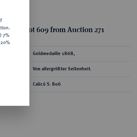
f
tion.
tion for lot 609 from Auction 271
y) 7%
e 20%
ear
Goldmedaille 1868,
Von allergrößter Seltenheit.
Calicó S. 806