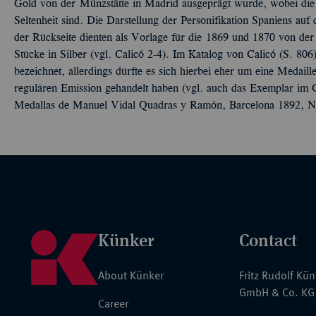
Gold von der Münzstätte in Madrid ausgeprägt wurde, wobei die
Seltenheit sind. Die Darstellung der Personifikation Spaniens au
der Rückseite dienten als Vorlage für die 1869 und 1870 von der
Stücke in Silber (vgl. Calicó 2-4). Im Katalog von Calicó (S. 806
bezeichnet, allerdings dürfte es sich hierbei eher um eine Medai
regulären Emission gehandelt haben (vgl. auch das Exemplar im 
Medallas de Manuel Vidal Quadras y Ramón, Barcelona 1892, N
Künker
Contact
About Künker
Fritz Rudolf Kü
GmbH & Co. KG
Career