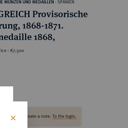
SPANIEN
HE MÜNZEN UND MEDAILLEN
·
REICH Provisorische
rung, 1868-1871.
edaille 1868,
ice : €7,500
ase log in to create a note.
To the login.
s